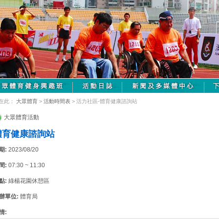
在此：
大眾體育
>
活動時間表
> 活力社區-體育健康諮詢站
大眾體育活動
體育健康諮詢站
期:
2023/08/20
間:
07:30 ~ 11:30
點:
綠楊花園休憩區
辦單位:
體育局
情: