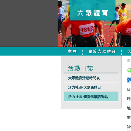
您
大眾體育活動時間表
活力社區-大眾康體日
日
活力社區-體育健康諮詢站
時
地
主
詳