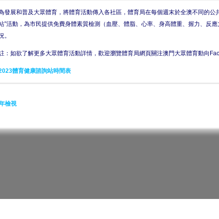
為發展和普及大眾體育，將體育活動傳入各社區，體育局在每個週末於全澳不同的公共
站”活動，為市民提供免費身體素質檢測（血壓、體脂、心率、身高體重、握力、反應
況。
註：如欲了解更多大眾體育活動詳情，歡迎瀏覽體育局網頁關注澳門大眾體育動向Face
2023體育健康諮詢站時間表
年檢視