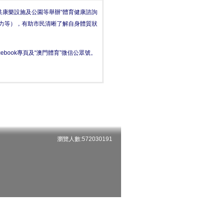
康樂設施及公園等舉辦“體育健康諮詢
力等），有助市民清晰了解自身體質狀
book專頁及“澳門體育”微信公眾號。
瀏覽人數:572030191