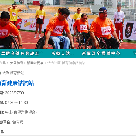
在此：
大眾體育
>
活動時間表
> 活力社區-體育健康諮詢站
大眾體育活動
體育健康諮詢站
期:
2023/07/09
間:
07:30 ~ 11:30
點:
松山(東望洋眺望台)
辦單位:
體育局
情: