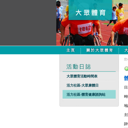
您
大眾體育活動時間表
活力社區-大眾康體日
日
活力社區-體育健康諮詢站
時
地
主
詳