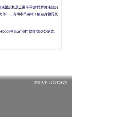
康樂設施及公園等舉辦“體育健康諮詢
力等），有助市民清晰了解自身體質狀
book專頁及“澳門體育”微信公眾號。
瀏覽人數:571780879