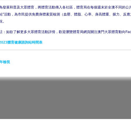
為發展和普及大眾體育，將體育活動傳入各社區，體育局在每個週末於全澳不同的公共
站”活動，為市民提供免費身體素質檢測（血壓、體脂、心率、身高體重、握力、反應
況。
註：如欲了解更多大眾體育活動詳情，歡迎瀏覽體育局網頁關注澳門大眾體育動向Face
2023體育健康諮詢站時間表
年檢視