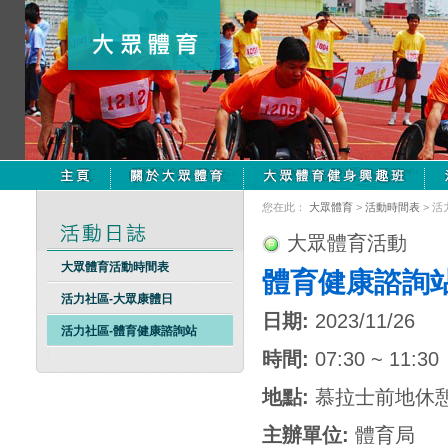
您在此：
大眾體育
>
活動時間表
> 
大眾體育活動
大眾體育活動時間表
體育健康諮詢
活力社區-大眾康體日
日期:
2023/11/26
活力社區-體育健康諮詢站
時間:
07:30 ~ 11:30
地點:
慕拉士前地休
主辦單位:
體育局