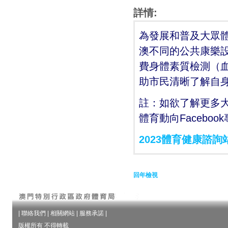
詳情:
為發展和普及大眾
澳不同的公共康樂設
費身體素質檢測（
助市民清晰了解自
註：如欲了解更多
體育動向Facebo
2023體育健康諮詢
回年檢視
|
聯絡我們
|
相關網站
|
服務承諾
|
版權所有 不得轉載