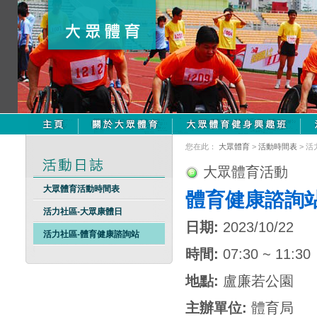
您在此：
大眾體育
>
活動時間表
> 
大眾體育活動
大眾體育活動時間表
體育健康諮詢
活力社區-大眾康體日
日期:
2023/10/22
活力社區-體育健康諮詢站
時間:
07:30 ~ 11:30
地點:
盧廉若公園
主辦單位:
體育局