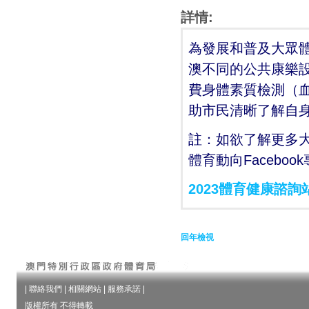
詳情:
為發展和普及大眾
澳不同的公共康樂設
費身體素質檢測（
助市民清晰了解自
註：如欲了解更多
體育動向Facebo
2023體育健康諮詢
回年檢視
|
聯絡我們
|
相關網站
|
服務承諾
|
版權所有 不得轉載