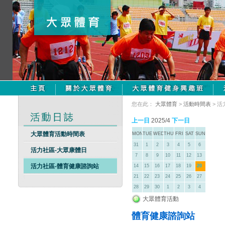
您在此：
大眾體育
>
活動時間表
> 
上一日
2025/4
下一日
大眾體育活動時間表
MON
TUE
WED
THU
FRI
SAT
SUN
31
1
2
3
4
5
6
活力社區-大眾康體日
7
8
9
10
11
12
13
活力社區-體育健康諮詢站
14
15
16
17
18
19
20
21
22
23
24
25
26
27
28
29
30
1
2
3
4
大眾體育活動
體育健康諮詢站