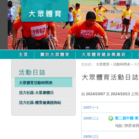
您在此：
大眾體育
>
活動時間表
> 
大眾體育活動時間表
活力社區-大眾康體日
由
2024/10/07
至
2024/10/13
之間
活力社區-體育健康諮詢站
10/07 (一)
第二屆中國-
10/08 (二)
地點: 陝西省
10/09 (三)