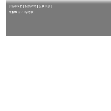
|
聯絡我們
|
相關網站
|
服務承諾
|
版權所有 不得轉載