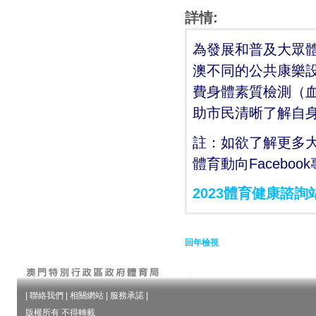
詳情:
為發展和普及大眾
澳不同的公共康樂設
費身體素質檢測（
助市民清晰了解自
註：如欲了解更多
體育動向Facebo
2023體育健康諮詢
回年檢視
|
聯絡我們
|
相關網站
|
服務承諾
|
版權所有 不得轉載