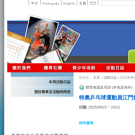
您在此：
主頁
>
活動日誌
> 競技賽事
本局活動日誌
體育會議及培訓 (本地及海外)
競技賽事及活動時間表
特奧乒乓球運動員江門集
日期:
2025/09/22 ~ 10/11
回年檢視