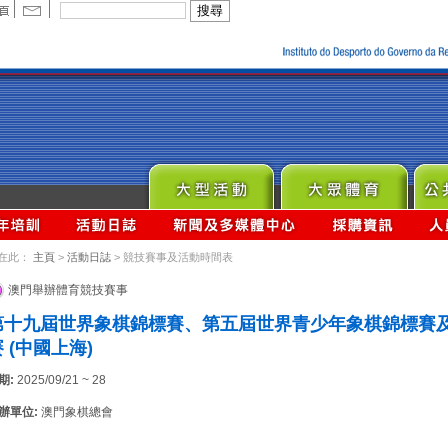
在此：
主頁
>
活動日誌
> 競技賽事及活動時間表
澳門舉辦體育競技賽事
第十九屆世界象棋錦標賽、第五屆世界青少年象棋錦標賽
 (中國上海)
期:
2025/09/21 ~ 28
辦單位:
澳門象棋總會