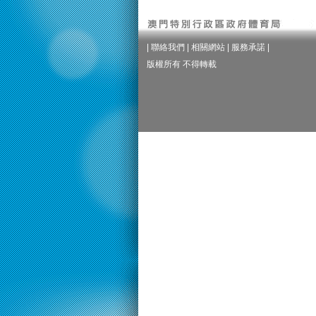
|
聯絡我們
|
相關網站
|
服務承諾
|
版權所有 不得轉載