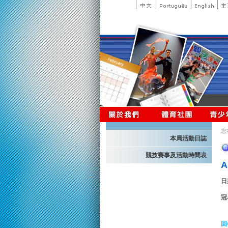
您
本局活動日誌
競技賽事及活動時間表
A
日
冠
回