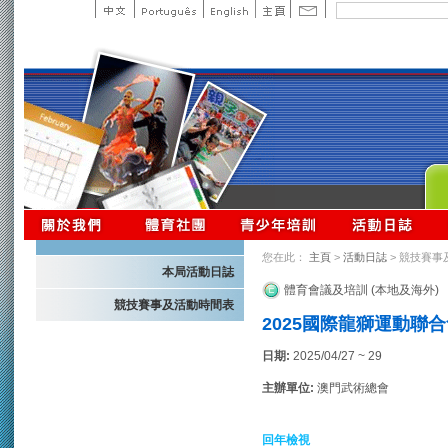
您在此：
主頁
>
活動日誌
> 競技賽事
本局活動日誌
體育會議及培訓 (本地及海外)
競技賽事及活動時間表
2025國際龍獅運動聯
日期:
2025/04/27 ~ 29
主辦單位:
澳門武術總會
回年檢視