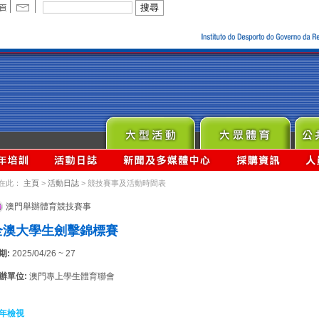
在此：
主頁
>
活動日誌
> 競技賽事及活動時間表
澳門舉辦體育競技賽事
全澳大學生劍擊錦標賽
期:
2025/04/26 ~ 27
辦單位:
澳門專上學生體育聯會
年檢視