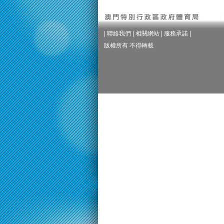
|
聯絡我們
|
相關網站
|
服務承諾
|
版權所有 不得轉載