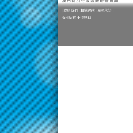
|
聯絡我們
|
相關網站
|
服務承諾
|
版權所有 不得轉載