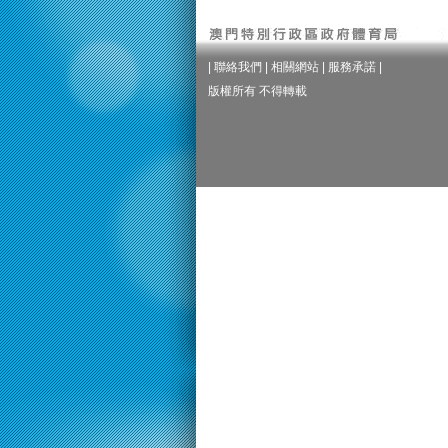
|
聯絡我們
|
相關網站
|
服務承諾
|
版權所有 不得轉載