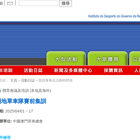
在此：
主頁
>
活動日誌
> 競技賽事及活動時間表
體育會議及培訓 (本地及海外)
場地單車隊賽前集訓
期:
2025/04/01 ~ 17
辦單位:
中國澳門單車總會
年檢視