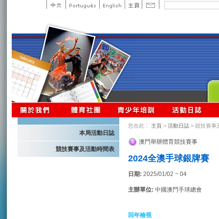
您在此：
主頁
>
活動日誌
> 競技賽事
本局活動日誌
澳門舉辦體育競技賽事
競技賽事及活動時間表
2024全澳手球銀牌賽
日期:
2025/01/02 ~ 04
主辦單位:
中國澳門手球總會
回年檢視