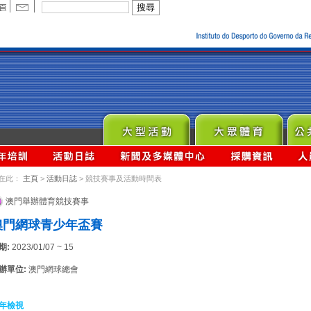
在此：
主頁
>
活動日誌
> 競技賽事及活動時間表
澳門舉辦體育競技賽事
澳門網球青少年盃賽
期:
2023/01/07 ~ 15
辦單位:
澳門網球總會
年檢視