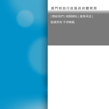
|
聯絡我們
|
相關網站
|
服務承諾
|
版權所有 不得轉載