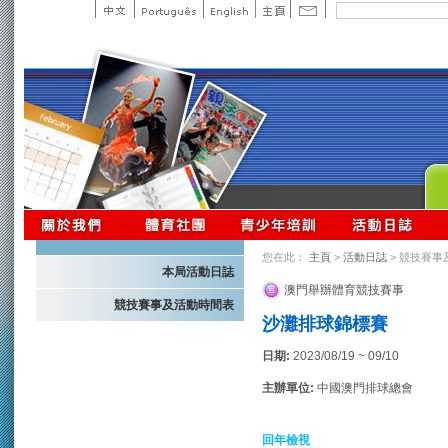
您在此：
主頁
>
活動日誌
> 競技賽事
本局活動日誌
澳門舉辦體育競技賽事
競技賽事及活動時間表
沙灘排球錦標賽
日期:
2023/08/19 ~ 09/10
主辦單位:
中國澳門排球總會
回年檢視