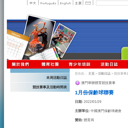
您在此：
主頁
>
活動日誌
> 競技賽事
本局活動日誌
澳門舉辦體育競技賽事
競技賽事及活動時間表
1月份保齡球聯賽
日期:
2022/01/29
主辦單位:
中國澳門保齡球總會
贊助:
體育局