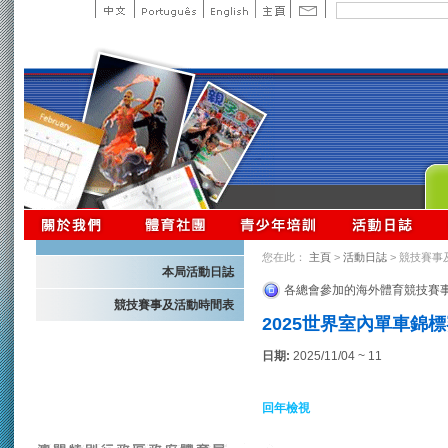
您在此：
主頁
>
活動日誌
> 競技賽事
本局活動日誌
各總會參加的海外體育競技賽
競技賽事及活動時間表
2025世界室內單車錦標
日期:
2025/11/04 ~ 11
回年檢視