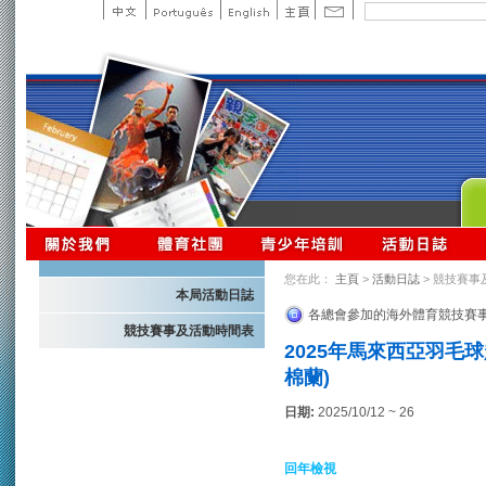
您在此：
主頁
>
活動日誌
> 競技賽事
本局活動日誌
各總會參加的海外體育競技賽
競技賽事及活動時間表
2025年馬來西亞羽毛球
棉蘭)
日期:
2025/10/12 ~ 26
回年檢視