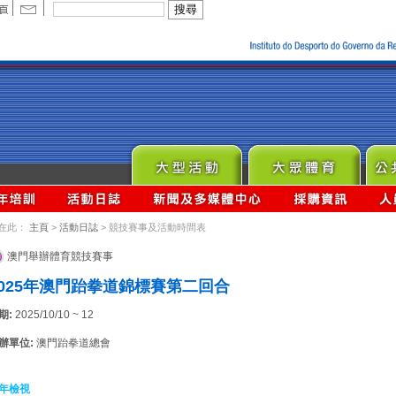
在此：
主頁
>
活動日誌
> 競技賽事及活動時間表
澳門舉辦體育競技賽事
2025年澳門跆拳道錦標賽第二回合
期:
2025/10/10 ~ 12
辦單位:
澳門跆拳道總會
年檢視