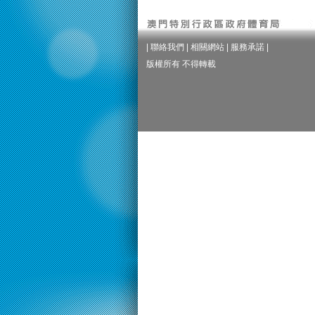
|
聯絡我們
|
相關網站
|
服務承諾
|
版權所有 不得轉載