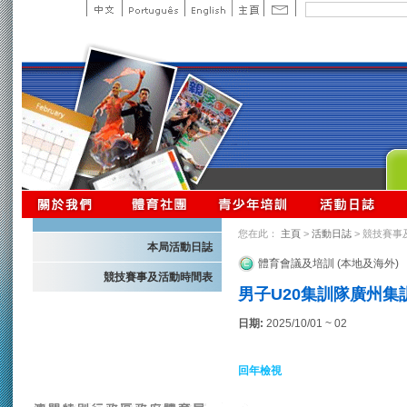
您在此：
主頁
>
活動日誌
> 競技賽事
本局活動日誌
體育會議及培訓 (本地及海外)
競技賽事及活動時間表
男子U20集訓隊廣州集訓
日期:
2025/10/01 ~ 02
回年檢視