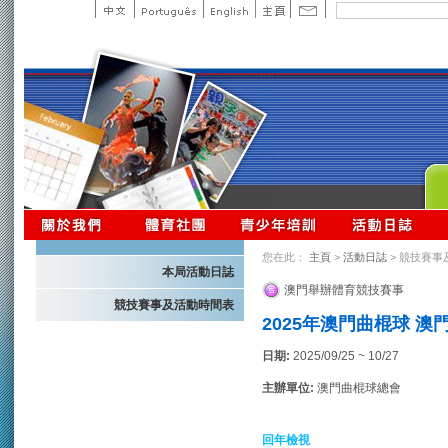
您在此：
主頁
>
活動日誌
> 競技賽事
本局活動日誌
澳門舉辦體育競技賽事
競技賽事及活動時間表
2025年澳門曲棍球 澳
日期:
2025/09/25 ~ 10/27
主辦單位:
澳門曲棍球總會
回年檢視