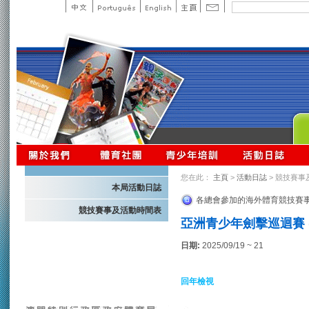
您在此：
主頁
>
活動日誌
> 競技賽事
本局活動日誌
各總會參加的海外體育競技賽
競技賽事及活動時間表
亞洲青少年劍擊巡迴賽 
日期:
2025/09/19 ~ 21
回年檢視