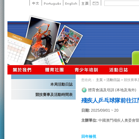
您在此：
主頁
>
活動日誌
> 競技賽事
本局活動日誌
體育會議及培訓 (本地及海外)
競技賽事及活動時間表
殘疾人乒乓球隊前往江門
日期:
2025/09/01 ~ 20
主辦單位:
中國澳門殘疾人奧委會
回年檢視