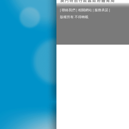
|
聯絡我們
|
相關網站
|
服務承諾
|
版權所有 不得轉載