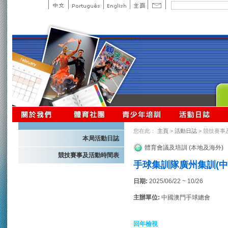
您在此：
主頁
>
活動日誌
> 競技賽事
本局活動日誌
體育會議及培訓 (本地及海外)
競技賽事及活動時間表
手球集訓隊廣州集訓(中
日期:
2025/06/22 ~ 10/26
主辦單位:
中國澳門手球總會
回年檢視