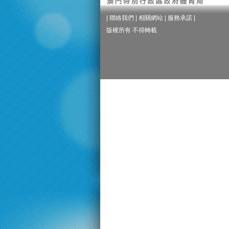
|
聯絡我們
|
相關網站
|
服務承諾
|
版權所有 不得轉載