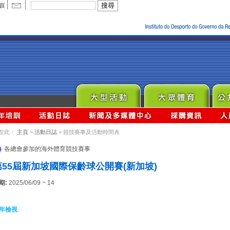
在此：
主頁
>
活動日誌
> 競技賽事及活動時間表
各總會參加的海外體育競技賽事
第55屆新加坡國際保齡球公開賽(新加坡)
期:
2025/06/09 ~ 14
年檢視