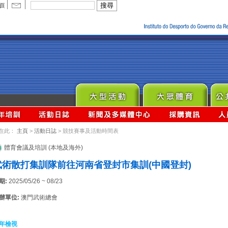
在此：
主頁
>
活動日誌
> 競技賽事及活動時間表
體育會議及培訓 (本地及海外)
武術散打集訓隊前往河南省登封市集訓(中國登封)
期:
2025/05/26 ~ 08/23
辦單位:
澳門武術總會
年檢視