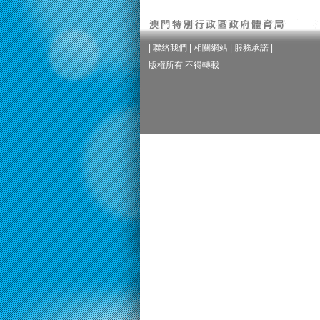
|
聯絡我們
|
相關網站
|
服務承諾
|
版權所有 不得轉載