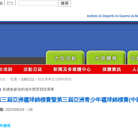
在此：
主頁
>
活動日誌
> 競技賽事及活動時間表
各總會參加的海外體育競技賽事
第三屆亞洲毽球錦標賽暨第三屆亞洲青少年毽球錦標賽(中
期:
2025/06/24 ~ 28
年檢視