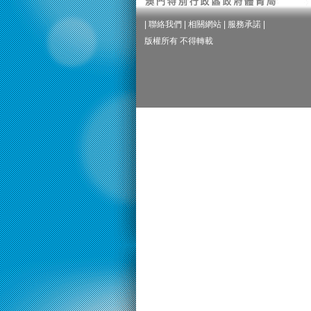
|
聯絡我們
|
相關網站
|
服務承諾
|
版權所有 不得轉載