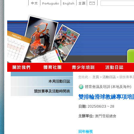
您在此：
主頁
>
活動日誌
> 競技賽事
本局活動日誌
體育會議及培訓 (本地及海外)
競技賽事及活動時間表
雙排輪滑球教練專項培
日期:
2025/06/23 ~ 28
主辦單位:
澳門雪屐總會
回年檢視