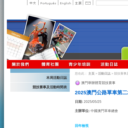
您在此：
主頁
>
活動日誌
> 競技賽事
本局活動日誌
澳門舉辦體育競技賽事
競技賽事及活動時間表
2025澳門公路單車第
日期:
2025/05/25
主辦單位:
中國澳門單車總會
回年檢視