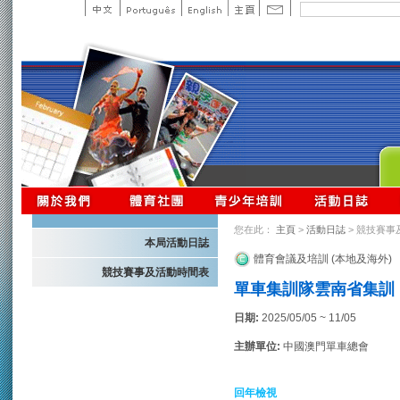
您在此：
主頁
>
活動日誌
> 競技賽事
本局活動日誌
體育會議及培訓 (本地及海外)
競技賽事及活動時間表
單車集訓隊雲南省集訓
日期:
2025/05/05 ~ 11/05
主辦單位:
中國澳門單車總會
回年檢視