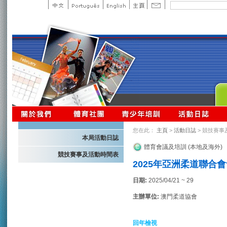
您在此：
主頁
>
活動日誌
> 競技賽事
本局活動日誌
體育會議及培訓 (本地及海外)
競技賽事及活動時間表
2025年亞洲柔道聯合
日期:
2025/04/21 ~ 29
主辦單位:
澳門柔道協會
回年檢視