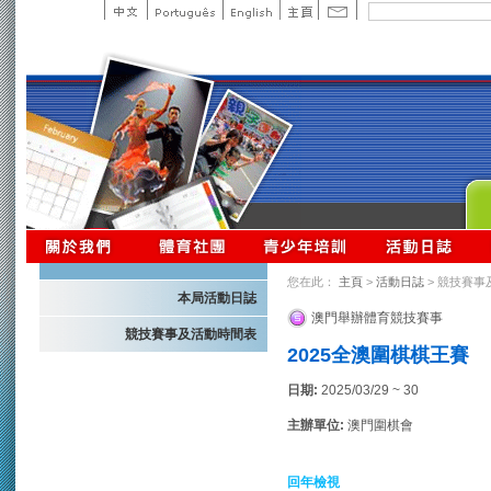
您在此：
主頁
>
活動日誌
> 競技賽事
本局活動日誌
澳門舉辦體育競技賽事
競技賽事及活動時間表
2025全澳圍棋棋王賽
日期:
2025/03/29 ~ 30
主辦單位:
澳門圍棋會
回年檢視