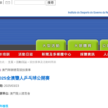
在此：
主頁
>
活動日誌
> 競技賽事及活動時間表
澳門舉辦體育競技賽事
2025全澳聾人乒乓球公開賽
期:
2025/03/23
辦單位:
澳門聾人體育會
年檢視