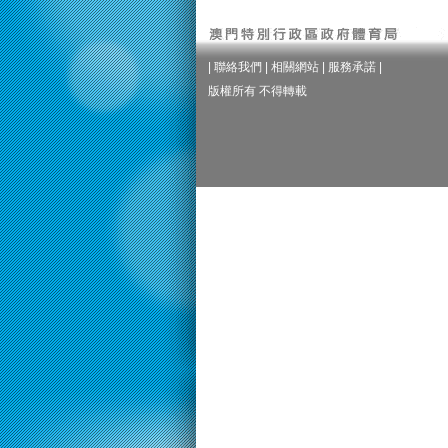
|
聯絡我們
|
相關網站
|
服務承諾
|
版權所有 不得轉載