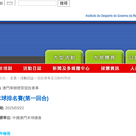
在此：
主頁
>
活動日誌
> 競技賽事及活動時間表
澳門舉辦體育競技賽事
木球排名賽(第一回合)
期:
2025/03/22
辦單位:
中國澳門木球總會
年檢視