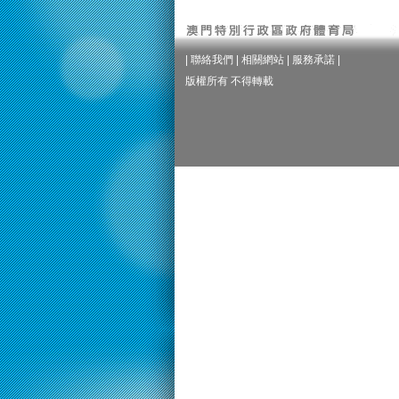
|
聯絡我們
|
相關網站
|
服務承諾
|
版權所有 不得轉載