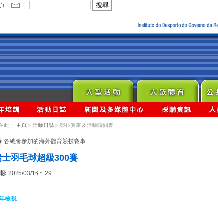
在此：
主頁
>
活動日誌
> 競技賽事及活動時間表
各總會參加的海外體育競技賽事
瑞士羽毛球超級300賽
期:
2025/03/16 ~ 29
年檢視