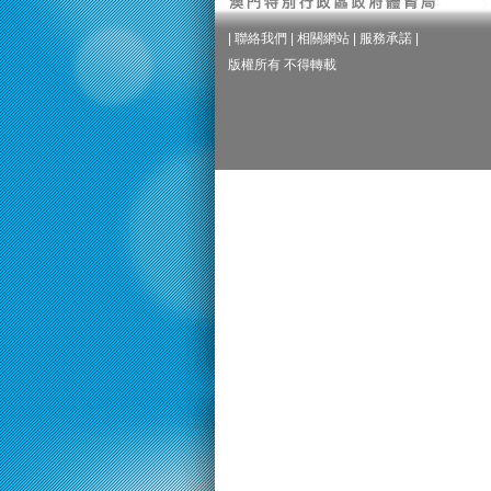
|
聯絡我們
|
相關網站
|
服務承諾
|
版權所有 不得轉載