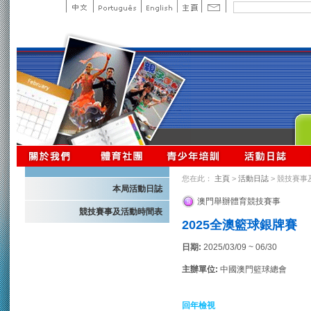
您在此：
主頁
>
活動日誌
> 競技賽事
本局活動日誌
澳門舉辦體育競技賽事
競技賽事及活動時間表
2025全澳籃球銀牌賽
日期:
2025/03/09 ~ 06/30
主辦單位:
中國澳門籃球總會
回年檢視