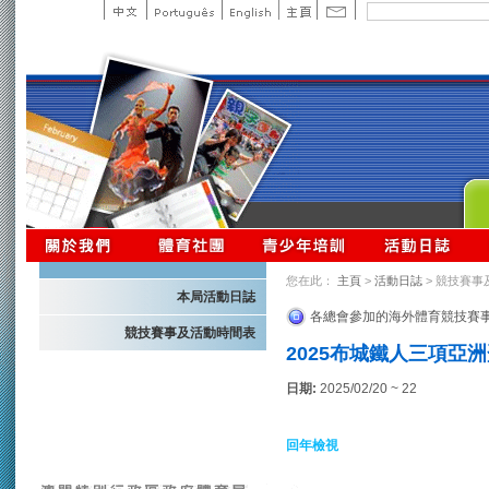
您在此：
主頁
>
活動日誌
> 競技賽事
本局活動日誌
各總會參加的海外體育競技賽
競技賽事及活動時間表
2025布城鐵人三項亞
日期:
2025/02/20 ~ 22
回年檢視