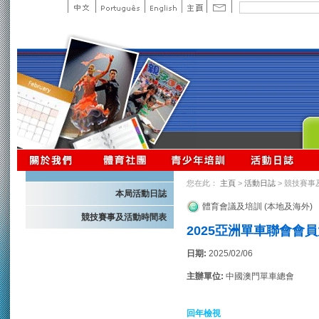
您在此：
主頁
>
活動日誌
> 競技賽事
本局活動日誌
體育會議及培訓 (本地及海外)
競技賽事及活動時間表
2025亞洲單車聯會會
日期:
2025/02/06
主辦單位:
中國澳門單車總會
回年檢視