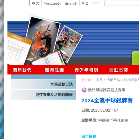
您在此：
主頁
>
活動日誌
> 競技賽事
本局活動日誌
澳門舉辦體育競技賽事
競技賽事及活動時間表
2024全澳手球銀牌賽
日期:
2025/01/02 ~ 04
主辦單位:
中國澳門手球總會
回年檢視