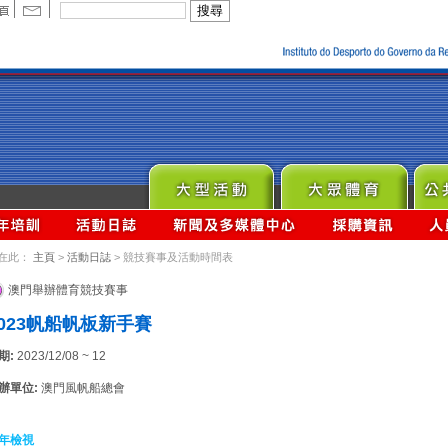
在此：
主頁
>
活動日誌
> 競技賽事及活動時間表
澳門舉辦體育競技賽事
2023帆船帆板新手賽
期:
2023/12/08 ~ 12
辦單位:
澳門風帆船總會
年檢視