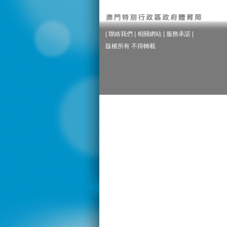
|
聯絡我們
|
相關網站
|
服務承諾
|
版權所有 不得轉載