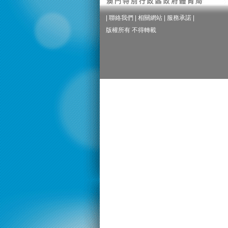
|
聯絡我們
|
相關網站
|
服務承諾
|
版權所有 不得轉載