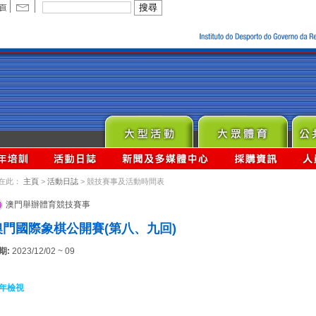
在此：
主頁
>
活動日誌
> 競技賽事及活動時間表
澳門舉辦體育競技賽事
澳門國際象棋公開賽(第八、九回)
期:
2023/12/02 ~ 09
年檢視