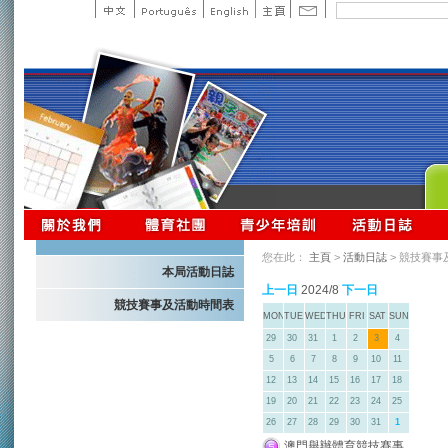
您在此：
主頁
>
活動日誌
> 競技賽事
本局活動日誌
上一日
2024/8
下一日
競技賽事及活動時間表
MON
TUE
WED
THU
FRI
SAT
SUN
29
30
31
1
2
3
4
5
6
7
8
9
10
11
12
13
14
15
16
17
18
19
20
21
22
23
24
25
26
27
28
29
30
31
1
澳門舉辦體育競技賽事