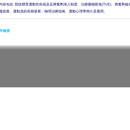
內容包括: 競技體育運動性疾病及反興奮劑准入制度、治療藥物豁免(TUE)、興奮劑
傷急救、運動員的長期發展：物理治療指南、運動心理學簡介及應用。
年檢視