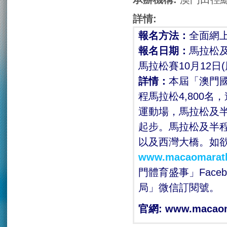
詳情:
報名方法
：
全面網
報名日期：
馬拉松及
馬拉松賽10月12日
詳情
：
本屆「澳門國
程馬拉松4,800名
運動場，馬拉松及半
起步。馬拉松及半
以及西灣大橋。如
www.macaomarat
門體育盛事」Fac
局」微信訂閱號。
官網
: www.macao