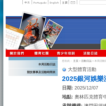
您在此：
主頁
>
活動日誌
> 本局活動
本局活動日誌
大型體育活動
競技賽事及活動時間表
2025銀河娛
日期:
2025/12/07
地點:
奧林匹克體育
承辦機構:
澳門田徑總