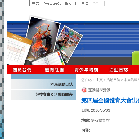
您在此：
主頁
>
活動日誌
> 本局活動
本局活動日誌
運動醫學活動
競技賽事及活動時間表
第四屆全國體育大會出
日期:
2010/05/03
地點:
塔石體育館
內容: